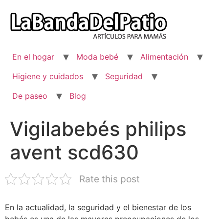
Ir
al
contenido
En el hogar
Moda bebé
Alimentación
Higiene y cuidados
Seguridad
De paseo
Blog
Vigilabebés philips
avent scd630
Rate this post
En la actualidad, la seguridad y el bienestar de los