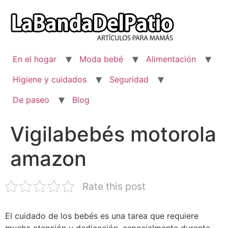
Ir
al
contenido
En el hogar
Moda bebé
Alimentación
Higiene y cuidados
Seguridad
De paseo
Blog
Vigilabebés motorola
amazon
Rate this post
El cuidado de los bebés es una tarea que requiere