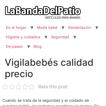
Ir
al
contenido
En el hogar
Moda bebé
Alimentación
Higiene y cuidados
Seguridad
De paseo
Blog
Vigilabebés calidad
precio
Rate this post
Cuando se trata de la seguridad y el cuidado de