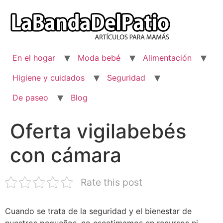
Ir
al
contenido
En el hogar
Moda bebé
Alimentación
Higiene y cuidados
Seguridad
De paseo
Blog
Oferta vigilabebés
con cámara
Rate this post
Cuando se trata de la seguridad y el bienestar de