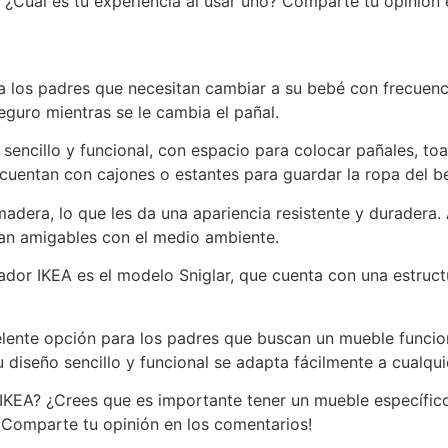
¿Cuál es tu experiencia al usar uno? Comparte tu opinión 
a los padres que necesitan cambiar a su bebé con frecuenc
guro mientras se le cambia el pañal.
encillo y funcional, con espacio para colocar pañales, toall
uentan con cajones o estantes para guardar la ropa del b
dera, lo que les da una apariencia resistente y duradera. 
ean amigables con el medio ambiente.
or IKEA es el modelo Sniglar, que cuenta con una estruct
lente opción para los padres que buscan un mueble funcion
diseño sencillo y funcional se adapta fácilmente a cualquie
IKEA? ¿Crees que es importante tener un mueble específico
 ¡Comparte tu opinión en los comentarios!