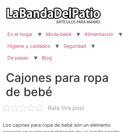
Ir
al
contenido
En el hogar
Moda bebé
Alimentación
Higiene y cuidados
Seguridad
De paseo
Blog
Cajones para ropa
de bebé
Rate this post
Los cajones para ropa de bebé son un elemento