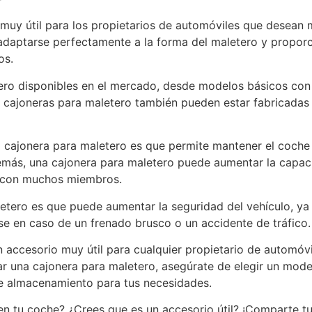
muy útil para los propietarios de automóviles que desean 
 adaptarse perfectamente a la forma del maletero y prop
os.
tero disponibles en el mercado, desde modelos básicos co
 cajoneras para maletero también pueden estar fabricadas 
na cajonera para maletero es que permite mantener el coche
emás, una cajonera para maletero puede aumentar la capac
as con muchos miembros.
aletero es que puede aumentar la seguridad del vehículo, y
e en caso de un frenado brusco o un accidente de tráfico.
n accesorio muy útil para cualquier propietario de automó
ar una cajonera para maletero, asegúrate de elegir un mod
de almacenamiento para tus necesidades.
 en tu coche? ¿Crees que es un accesorio útil? ¡Comparte t