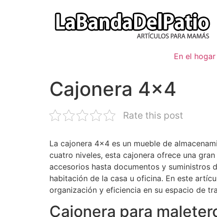
Ir
al
contenido
En el hogar
Cajonera 4×4
Rate this post
La cajonera 4×4 es un mueble de almacenamie
cuatro niveles, esta cajonera ofrece una gra
accesorios hasta documentos y suministros d
habitación de la casa u oficina. En este artí
organización y eficiencia en su espacio de tr
Cajonera para maleter