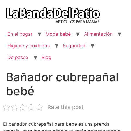
Ir
al
contenido
En el hogar
Moda bebé
Alimentación
Higiene y cuidados
Seguridad
De paseo
Blog
Bañador cubrepañal
bebé
Rate this post
El bañador cubrepañal para bebé es una prenda