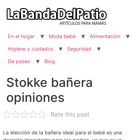
Ir
al
contenido
En el hogar
Moda bebé
Alimentación
Higiene y cuidados
Seguridad
De paseo
Blog
Stokke bañera
opiniones
Rate this post
La elección de la bañera ideal para el bebé es una