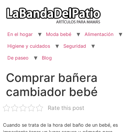
Ir
al
contenido
En el hogar
Moda bebé
Alimentación
Higiene y cuidados
Seguridad
De paseo
Blog
Comprar bañera
cambiador bebé
Rate this post
Cuando se trata de la hora del baño de un bebé, es