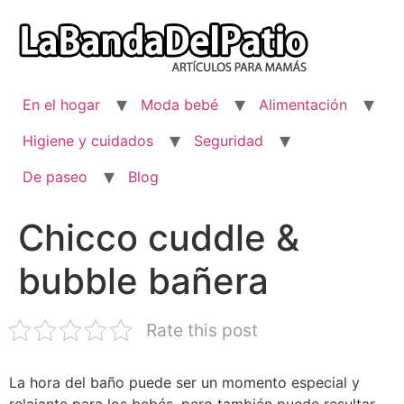
Ir
al
contenido
En el hogar
Moda bebé
Alimentación
Higiene y cuidados
Seguridad
De paseo
Blog
Chicco cuddle &
bubble bañera
Rate this post
La hora del baño puede ser un momento especial y