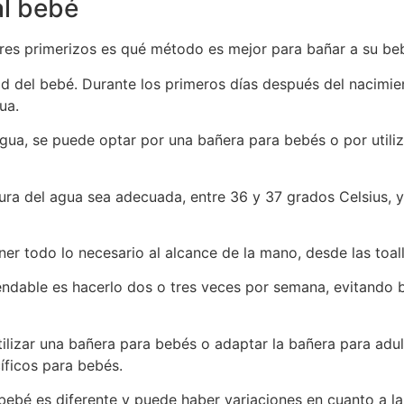
al bebé
es primerizos es qué método es mejor para bañar a su be
d del bebé. Durante los primeros días después del nacimie
ua.
ua, se puede optar por una bañera para bebés o por utiliz
ra del agua sea adecuada, entre 36 y 37 grados Celsius, y 
r todo lo necesario al alcance de la mano, desde las toall
endable es hacerlo dos o tres veces por semana, evitando b
tilizar una bañera para bebés o adaptar la bañera para adu
íficos para bebés.
bebé es diferente y puede haber variaciones en cuanto a l