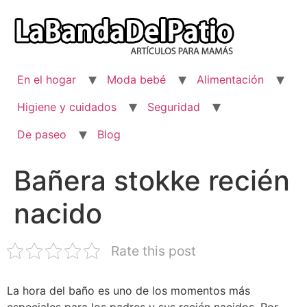
Ir
al
contenido
En el hogar
Moda bebé
Alimentación
Higiene y cuidados
Seguridad
De paseo
Blog
Bañera stokke recién
nacido
Rate this post
La hora del baño es uno de los momentos más