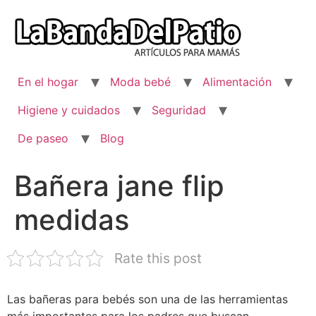
Ir
al
contenido
En el hogar
Moda bebé
Alimentación
Higiene y cuidados
Seguridad
De paseo
Blog
Bañera jane flip
medidas
Rate this post
Las bañeras para bebés son una de las herramientas