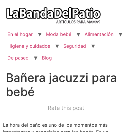
Ir
al
contenido
En el hogar
Moda bebé
Alimentación
Higiene y cuidados
Seguridad
De paseo
Blog
Bañera jacuzzi para
bebé
Rate this post
La hora del baño es uno de los momentos más