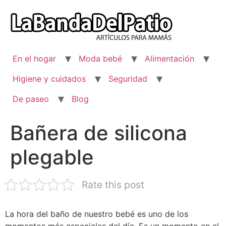
Ir
al
contenido
En el hogar
Moda bebé
Alimentación
Higiene y cuidados
Seguridad
De paseo
Blog
Bañera de silicona
plegable
Rate this post
La hora del baño de nuestro bebé es uno de los