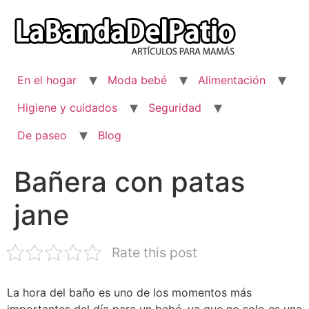
Ir
al
contenido
En el hogar
Moda bebé
Alimentación
Higiene y cuidados
Seguridad
De paseo
Blog
Bañera con patas
jane
Rate this post
La hora del baño es uno de los momentos más