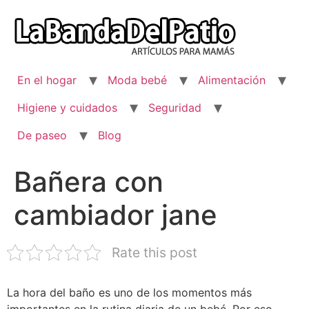
Ir
al
contenido
En el hogar
Moda bebé
Alimentación
Higiene y cuidados
Seguridad
De paseo
Blog
Bañera con
cambiador jane
Rate this post
La hora del baño es uno de los momentos más