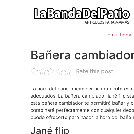
Ir
al
contenido
En el hogar
Bañera cambiador j
Rate this post
La hora del baño puede ser un momento especi
adecuados. La bañera cambiador jané flip star
esta bañera cambiador te permitirá bañar y c
combinará perfectamente con cualquier decora
puede ofrecerte para hacer la hora del baño 
Jané flip