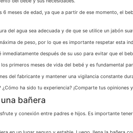
miento del bebé y sus necesidades.
s 6 meses de edad, ya que a partir de ese momento, el b
ra del agua sea adecuada y de que se utilice un jabón sua
xima de peso, por lo que es importante respetar esta indi
inmediatamente después de su uso para evitar que el bebé 
e los primeros meses de vida del bebé y es fundamental par
es del fabricante y mantener una vigilancia constante dur
? ¿Cómo ha sido tu experiencia? ¡Comparte tus opiniones y
 una bañera
rute y conexión entre padres e hijos. Es importante tener
ra en un lugar seguro y estable. Luego, llena la bañera co