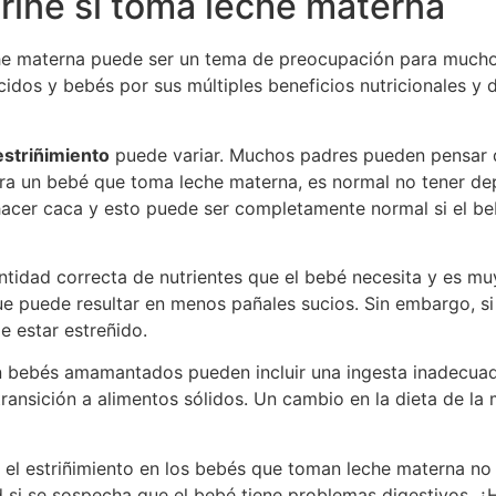
riñe sí toma leche materna
e materna puede ser un tema de preocupación para mucho
acidos y bebés por sus múltiples beneficios nutricionales 
estriñimiento
puede variar. Muchos padres pueden pensar q
ara un bebé que toma leche materna, es normal no tener de
hacer caca y esto puede ser completamente normal si el b
tidad correcta de nutrientes que el bebé necesita y es mu
que puede resultar en menos pañales sucios. Sin embargo, s
 estar estreñido.
 bebés amamantados pueden incluir una ingesta inadecuad
transición a alimentos sólidos. Un cambio en la dieta de la
l estriñimiento en los bebés que toman leche materna no
lud si se sospecha que el bebé tiene problemas digestivos