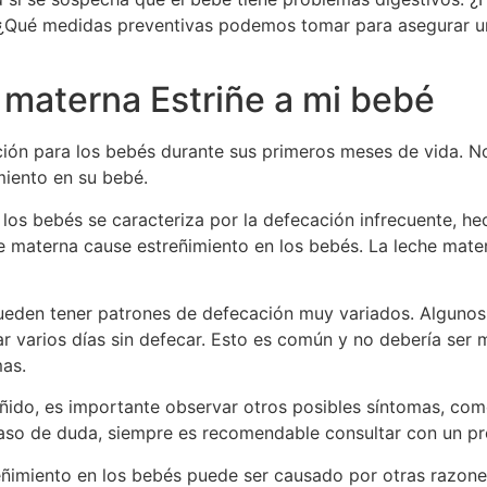
 ¿Qué medidas preventivas podemos tomar para asegurar un
 materna Estriñe a mi bebé
ición para los bebés durante sus primeros meses de vida. N
miento en su bebé.
los bebés se caracteriza por la defecación infrecuente, he
e materna cause estreñimiento en los bebés. La leche mate
eden tener patrones de defecación muy variados. Alguno
ar varios días sin defecar. Esto es común y no debería se
as.
eñido, es importante observar otros posibles síntomas, co
so de duda, siempre es recomendable consultar con un prof
eñimiento en los bebés puede ser causado por otras razon