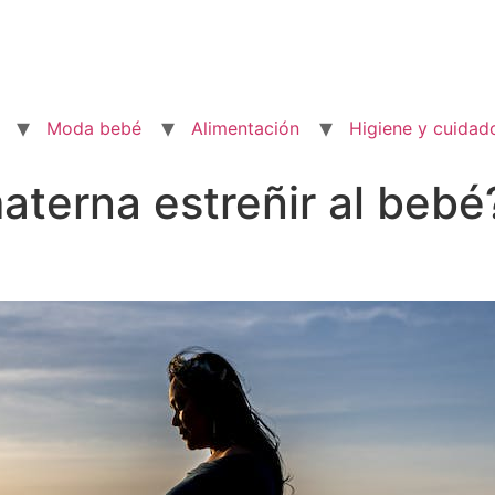
Moda bebé
Alimentación
Higiene y cuidad
aterna estreñir al bebé