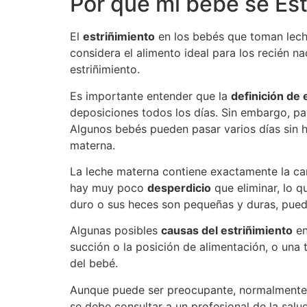
Por qué mi bebé se Est
El
estriñimiento
en los bebés que toman lech
considera el alimento ideal para los recién n
estriñimiento.
Es importante entender que la
definición de 
deposiciones todos los días. Sin embargo, p
Algunos bebés pueden pasar varios días sin 
materna.
La leche materna contiene exactamente la can
hay muy poco
desperdicio
que eliminar, lo 
duro o sus heces son pequeñas y duras, puede
Algunas posibles
causas del estriñimiento
en
succión o la posición de alimentación, o una 
del bebé.
Aunque puede ser preocupante, normalmente e
se debe consultar a un profesional de la sa