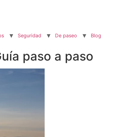
os
Seguridad
De paseo
Blog
uía paso a paso