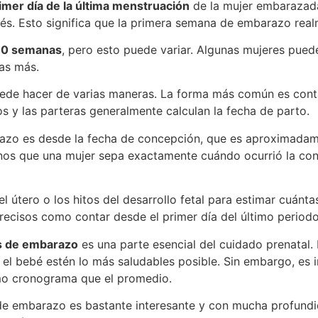
imer día de la última menstruación
de la mujer embarazada
. Esto significa que la primera semana de embarazo realm
0 semanas
, pero esto puede variar. Algunas mujeres pued
as más.
ede hacer de varias maneras. La forma más común es contar
s y las parteras generalmente calculan la fecha de parto.
razo es desde la fecha de concepción, que es aproximadam
os que una mujer sepa exactamente cuándo ocurrió la conc
l útero o los hitos del desarrollo fetal para estimar cuán
recisos como contar desde el primer día del último periodo
as de embarazo
es una parte esencial del cuidado prenatal.
 el bebé estén lo más saludables posible. Sin embargo, e
mo cronograma que el promedio.
e embarazo es bastante interesante y con mucha profundida