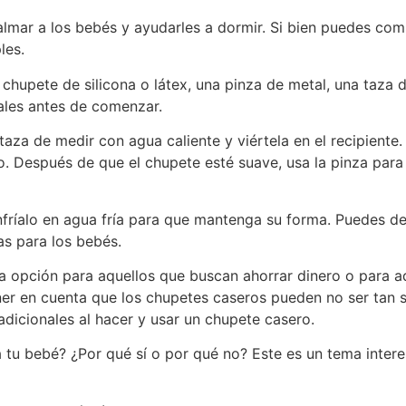
almar a los bebés y ayudarles a dormir. Si bien puedes co
les.
chupete de silicona o látex, una pinza de metal, una taza d
iales antes de comenzar.
 taza de medir con agua caliente y viértela en el recipient
o. Después de que el chupete esté suave, usa la pinza para 
fríalo en agua fría para que mantenga su forma. Puedes de
as para los bebés.
 opción para aquellos que buscan ahorrar dinero o para a
ner en cuenta que los chupetes caseros pueden no ser tan 
dicionales al hacer y usar un chupete casero.
tu bebé? ¿Por qué sí o por qué no? Este es un tema interes