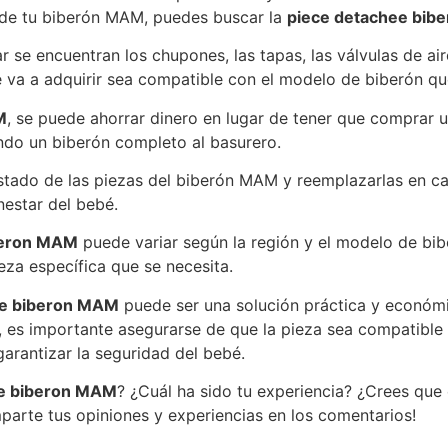
de tu biberón MAM, puedes buscar la
piece detachee bib
 se encuentran los chupones, las tapas, las válvulas de aire,
 va a adquirir sea compatible con el modelo de biberón que
M
, se puede ahorrar dinero en lugar de tener que comprar 
ando un biberón completo al basurero.
stado de las piezas del biberón MAM y reemplazarlas en 
nestar del bebé.
beron MAM
puede variar según la región y el modelo de bi
eza específica que se necesita.
ee biberon MAM
puede ser una solución práctica y económ
es importante asegurarse de que la pieza sea compatible 
arantizar la seguridad del bebé.
ee biberon MAM
? ¿Cuál ha sido tu experiencia? ¿Crees que
mparte tus opiniones y experiencias en los comentarios!