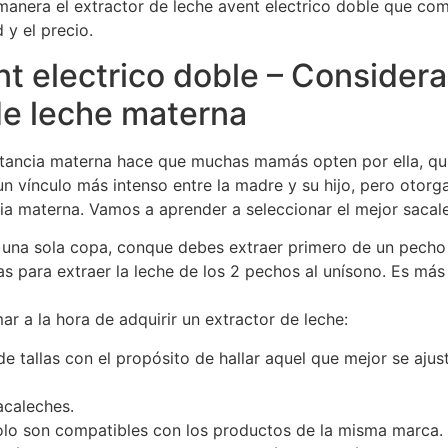
manera el extractor de leche avent electrico doble que co
 y el precio.
nt electrico doble – Consider
de leche materna
tancia materna hace que muchas mamás opten por ella, quiz
un vínculo más intenso entre la madre y su hijo, pero oto
ia materna. Vamos a aprender a seleccionar el mejor sacalec
n una sola copa, conque debes extraer primero de un pecho 
s para extraer la leche de los 2 pechos al unísono. Es má
 a la hora de adquirir un extractor de leche:
tallas con el propósito de hallar aquel que mejor se ajus
acaleches.
olo son compatibles con los productos de la misma marca.