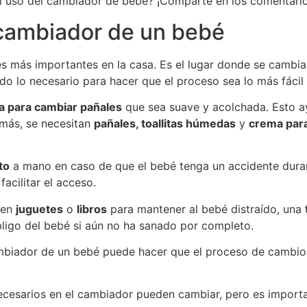
el uso del cambiador de bebé? ¡Comparte en los comentario
 cambiador de un bebé
s más importantes en la casa. Es el lugar donde se cambia 
do lo necesario para hacer que el proceso sea lo más fácil 
a para cambiar pañales
que sea suave y acolchada. Esto ay
más, se necesitan
pañales, toallitas húmedas
y
crema par
to
a mano en caso de que el bebé tenga un accidente duran
acilitar el acceso.
yen
juguetes
o
libros
para mantener al bebé distraído, una
bligo del bebé si aún no ha sanado por completo.
ambiador de un bebé puede hacer que el proceso de cambio 
ecesarios en el cambiador pueden cambiar, pero es importa