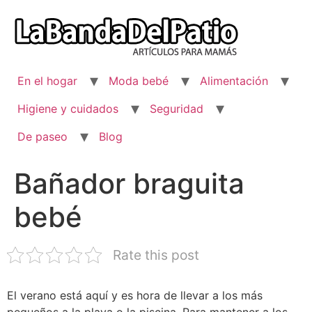
Ir
al
contenido
En el hogar
Moda bebé
Alimentación
Higiene y cuidados
Seguridad
De paseo
Blog
Bañador braguita
bebé
Rate this post
El verano está aquí y es hora de llevar a los más