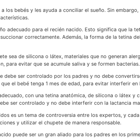
r a los bebés y les ayuda a conciliar el sueño. Sin embargo,
cterísticas.
año adecuado para el recién nacido. Esto significa que la t
uccionar correctamente. Además, la forma de la tetina de
ete sea de silicona o látex, materiales que no generan aler
n, para evitar que se acumule saliva y se formen bacterias.
te debe ser controlado por los padres y no debe convertir
 que el bebé tenga 1 mes de edad, para evitar interferir en 
decuado, con una tetina anatómica, de silicona o látex y c
be ser controlado y no debe interferir con la lactancia ma
dos es un tema de controversia entre los expertos, y cada fa
iones y utilizar el chupete de manera responsable.
acido puede ser un gran aliado para los padres en los pri